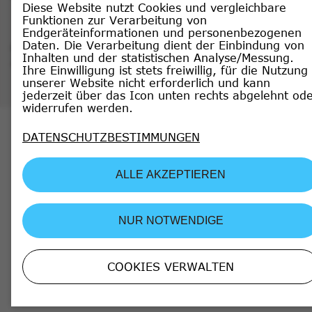
Essenziell
Diese Website nutzt Cookies und vergleichbare
Funktionen zur Verarbeitung von
Endgeräteinformationen und personenbezogenen
Name
Anbieter
Daten. Die Verarbeitung dient der Einbindung von
© Copyright Heidelberger Lebensversicherung MLP
Inhalten und der statistischen Analyse/Messung.
2026
cookie_optin
Ihre Einwilligung ist stets freiwillig, für die Nutzung
unserer Website nicht erforderlich und kann
SgCookieOptin.lastPreferences
Heidelberger Le
jederzeit über das Icon unten rechts abgelehnt od
widerrufen werden.
Statistiken
DATENSCHUTZBESTIMMUNGEN
Name
Anbieter
Laufzeit
Zweck
ALLE AKZEPTIEREN
_pk_id.*
Matomo
13 Monate
Erkennt Web
_pk_ses.*
Matomo
30 Minuten
Session-Coo
NUR NOTWENDIGE
_pk_ref.*
Matomo
6 Monate
Speichert At
SPEICHERN & SCHLIESSEN
COOKIES VERWALTEN