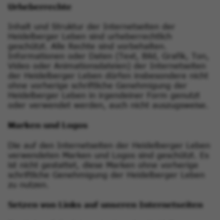
Urheberrechte
Inhalt und Struktur der Internetseiten der
Heidelberger Leben sind urheberrechtlich
geschützt. Alle Rechte sind vorbehalten.
Informationen oder Daten (Text, Bild, Grafik, Ton,
Video oder Animationsdateien) der Internetseiten
der Heidelberger Leben dürfen insbesondere nicht
ohne vorherige schriftliche Genehmigung der
Heidelberger Leben in irgendeiner Form genutzt
oder verwendet werden, auch nicht auszugsweise.
Marken und Logos
Die auf den Internetseiten der Heidelberger Leben
verwendeten Marken und Logos sind geschützt. Es
ist nicht gestattet, diese Marken ohne vorherige
schriftliche Genehmigung der Heidelberger Leben
zu nutzen.
Setzen von Links auf unseren Internetseiten