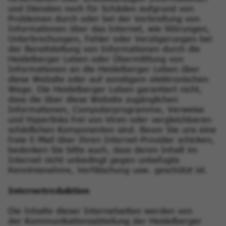
und Diensten noch für Schäden aufgrund von
Problemen durch oder bei der Verbreitung von
Informationen über das Internet, wie Störungen,
Unterbrechungen, Fehler oder Verzögerungen bei
der Bereitstellung von Informationen durch die
Heidelberger Leben oder Übermittlung von
Informationen an die Heidelberger Leben über
diese Website oder auf sonstigem elektronischen
Wege. Die Heidelberger Leben garantiert nicht,
dass die über diese Website zugänglichen
Informationen, Computerprogramme, Verweise
und Hyperlinks frei von Viren oder vergleichbaren
schädlichen Komponenten sind. Bevor Sie uns eine
freie E-Mail über Ihren Internet-Provider schicken,
bedenken Sie bitte auch, dass deren Inhalt im
Internet nicht unbedingt gegen unbefugte
Kenntnisnahme, Verfälschung usw. geschützt ist.
Internetredaktion
Die Inhalte dieser Internetseiten werden von
der Kommunikationsabteilung der Heidelberger