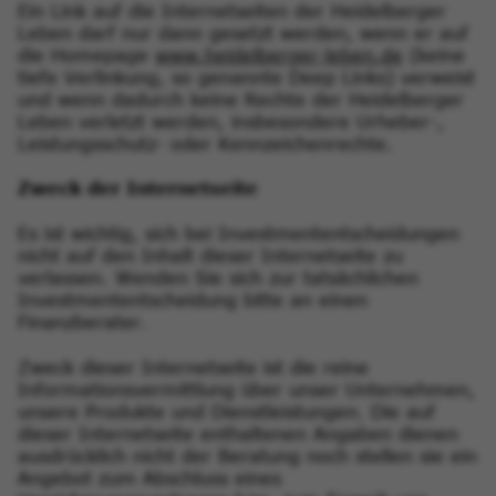
Ein Link auf die Internetseiten der Heidelberger
Leben darf nur dann gesetzt werden, wenn er auf
die Homepage
www.heidelberger-leben.de
(keine
tiefe Verlinkung, so genannte Deep Links) verweist
und wenn dadurch keine Rechte der Heidelberger
Leben verletzt werden, insbesondere Urheber-,
Leistungsschutz- oder Kennzeichenrechte.
Zweck der Internetseite
Es ist wichtig, sich bei Investmententscheidungen
nicht auf den Inhalt dieser Internetseite zu
verlassen. Wenden Sie sich zur tatsächlichen
Investmententscheidung bitte an einen
Finanzberater.
Zweck dieser Internetseite ist die reine
Informationsvermittlung über unser Unternehmen,
unsere Produkte und Dienstleistungen. Die auf
dieser Internetseite enthaltenen Angaben dienen
ausdrücklich nicht der Beratung noch stellen sie ein
Angebot zum Abschluss eines