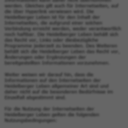
Informationen kann daher nicht übernommen
werden. Gleiches gilt auch für Internetseiten, auf
die über Hyperlink verwiesen wird. Die
Heidelberger Leben ist für den Inhalt der
Internetseiten, die aufgrund einer solchen
Verbindung erreicht werden, weder verantwortlich
noch haftbar. Die Heidelberger Leben behält sich
das Recht vor, Links oder diesbezügliche
Programme jederzeit zu beenden. Des Weiteren
behält sich die Heidelberger Leben das Recht vor,
Änderungen oder Ergänzungen der
bereitgestellten Informationen vorzunehmen.
Weiter weisen wir darauf hin, dass die
Informationen auf den Internetseiten der
Heidelberger Leben allgemeiner Art sind und
daher nicht auf die besonderen Bedürfnisse im
Einzelfall abgestimmt sind.
Für die Nutzung der Internetseiten der
Heidelberger Leben gelten die folgenden
Nutzungsbedingungen: