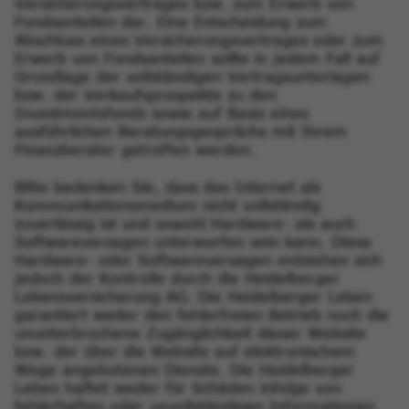
Versicherungsvertrages bzw. zum Erwerb von
Fondsanteilen dar. Eine Entscheidung zum
Abschluss eines Versicherungsvertrages oder zum
Erwerb von Fondsanteilen sollte in jedem Fall auf
Grundlage der vollständigen Vertragsunterlagen
bzw. der Verkaufsprospekte zu den
Investmentsfonds sowie auf Basis eines
ausführlichen Beratungsgesprächs mit Ihrem
Finanzberater getroffen werden.
Bitte bedenken Sie, dass das Internet als
Kommunikationsmedium nicht vollständig
zuverlässig ist und sowohl Hardware- als auch
Softwareversagen unterworfen sein kann. Diese
Hardware- oder Softwareversagen entziehen sich
jedoch der Kontrolle durch die Heidelberger
Lebensversicherung AG. Die Heidelberger Leben
garantiert weder den fehlerfreien Betrieb noch die
ununterbrochene Zugänglichkeit dieser Website
bzw. der über die Website auf elektronischem
Wege angebotenen Dienste. Die Heidelberger
Leben haftet weder für Schäden infolge von
fehlerhaften oder unvollständigen Informationen